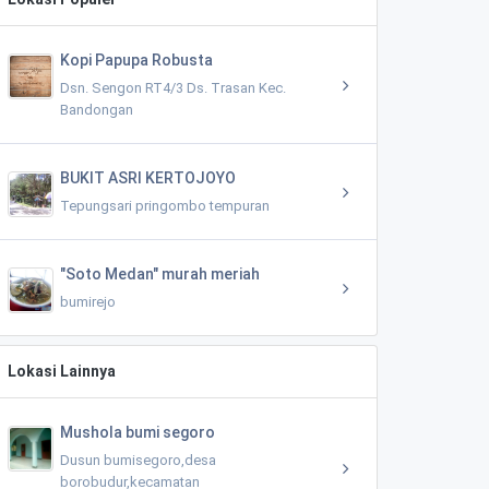
Kopi Papupa Robusta
Dsn. Sengon RT4/3 Ds. Trasan Kec.
Bandongan
BUKIT ASRI KERTOJOYO
Tepungsari pringombo tempuran
"Soto Medan" murah meriah
bumirejo
Lokasi Lainnya
Mushola bumi segoro
Dusun bumisegoro,desa
borobudur,kecamatan