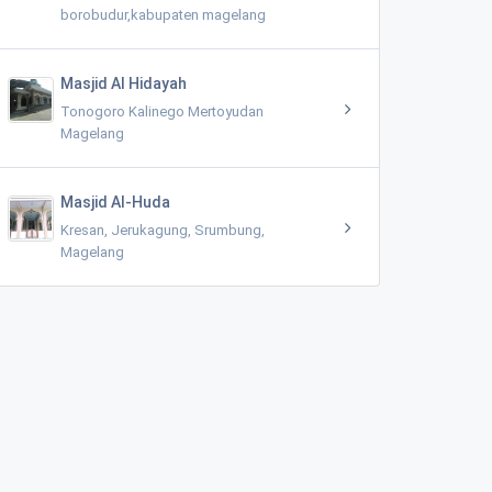
borobudur,kabupaten magelang
Masjid Al Hidayah
Tonogoro Kalinego Mertoyudan
Magelang
Masjid Al-Huda
Kresan, Jerukagung, Srumbung,
Magelang
Madrasah Ibtidaiyah Ma'arif NU Ngablak 02