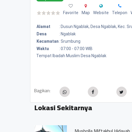
Favorite
Map
Website
Telepon
Alamat
:
Dusun Ngablak, Desa Ngablak, Kec. 
Desa
:
Ngablak
Kecamatan
:
Srumbung
Waktu
:
07:00 - 07:00 WIB
Tempat Ibadah Muslim Desa Ngablak
Bagikan:
Lokasi Sekitarnya
Musholla Miftakhul Hidayah