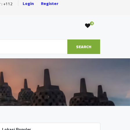
Login
Register
r : +112
0
SEARCH
Lokasi Populer