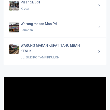
Pisang Bugil
Kresan
Warung makan Mas Pri
Permitan
WARUNG MAKAN KUPAT TAHU MBAH
KENUK
JL. SUDIRO TAMPIRKULON