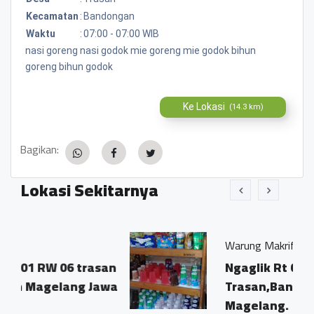
Kecamatan
:
Bandongan
Waktu
:
07:00 - 07:00 WIB
nasi goreng nasi godok mie goreng mie godok bihun
goreng bihun godok
Ke Lokasi
(14.3 km)
Bagikan:
Lokasi Sekitarnya
Warung Makrifah
 trasan
Ngaglik Rt 01/06
g Jawa
Trasan,Bandongan?
Magelang.