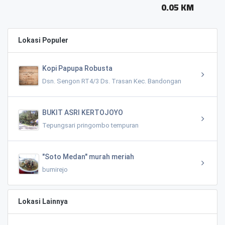
0.05 KM
Lokasi Populer
Kopi Papupa Robusta
Dsn. Sengon RT4/3 Ds. Trasan Kec. Bandongan
BUKIT ASRI KERTOJOYO
Tepungsari pringombo tempuran
"Soto Medan" murah meriah
bumirejo
Lokasi Lainnya