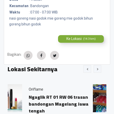
Kecamatan
:
Bandongan
Waktu
:
07:00 - 07:00 WIB
nasi goreng nasi godok mie goreng mie godok bihun
goreng bihun godok
Ke Lokasi
(14.3 km)
Bagikan:
Lokasi Sekitarnya
Warung Makrifah
T 01 RW 06 trasan
Ngaglik Rt 01/06
n Magelang Jawa
Trasan,Bandong
Magelang.