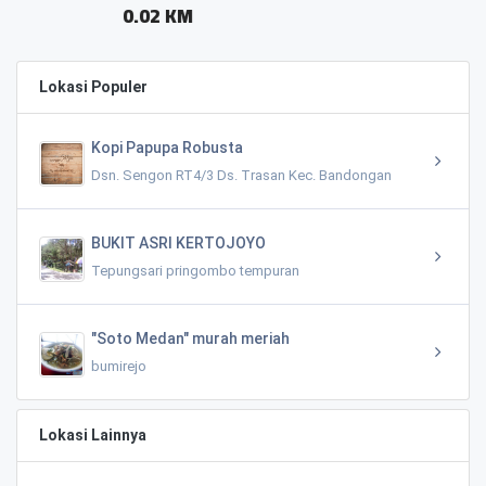
0.05 KM
Lokasi Populer
Kopi Papupa Robusta
Dsn. Sengon RT4/3 Ds. Trasan Kec. Bandongan
BUKIT ASRI KERTOJOYO
Tepungsari pringombo tempuran
"Soto Medan" murah meriah
bumirejo
Lokasi Lainnya