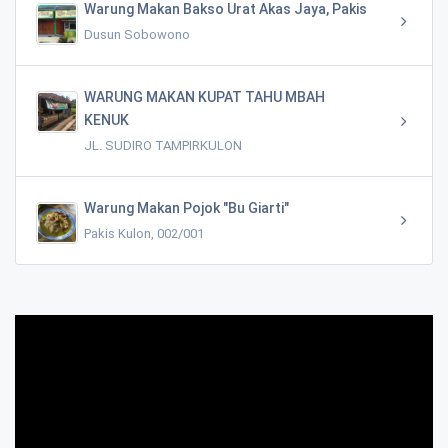
Warung Makan Bakso Urat Akas Jaya, Pakis
Dusun Sobowono
WARUNG MAKAN KUPAT TAHU MBAH
KENUK
JL. SUDIRO TAMPIRKULON
Warung Makan Pojok "Bu Giarti"
Pakis Kulon, 002/001