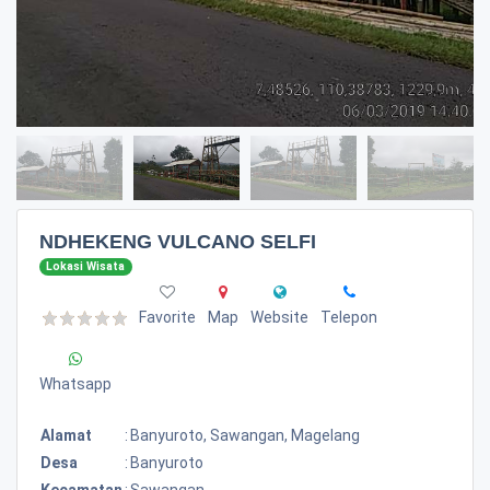
NDHEKENG VULCANO SELFI
Lokasi Wisata
Favorite
Map
Website
Telepon
Whatsapp
Alamat
:
Banyuroto, Sawangan, Magelang
Desa
:
Banyuroto
Kecamatan
:
Sawangan