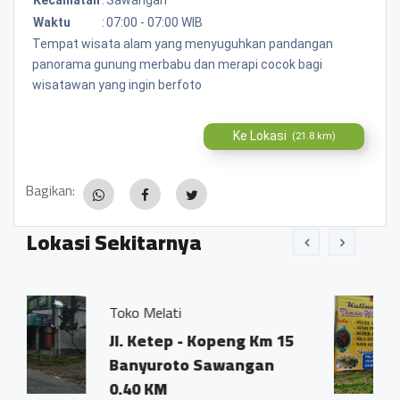
Waktu
:
07:00 - 07:00 WIB
Tempat wisata alam yang menyuguhkan pandangan
panorama gunung merbabu dan merapi cocok bagi
wisatawan yang ingin berfoto
Ke Lokasi
(21.8 km)
Bagikan:
Lokasi Sekitarnya
elati
Rumah makan 
etep - Kopeng Km 15
Banyuroto,
uroto Sawangan
0.32 KM
KM