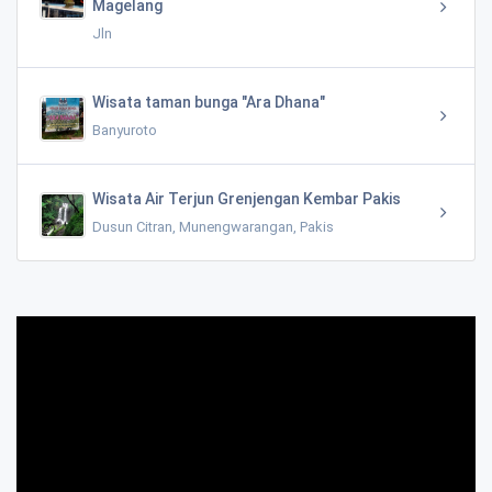
Magelang
Jln
Wisata taman bunga "Ara Dhana"
Banyuroto
Wisata Air Terjun Grenjengan Kembar Pakis
Dusun Citran, Munengwarangan, Pakis