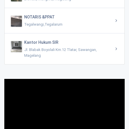
NOTARIS &PPAT
Tegalwangi,Tegalarum
Kantor Hukum SIR
Jl. Blabak Boyolali Km.12 Tlatar, Sawangan,
Magelang