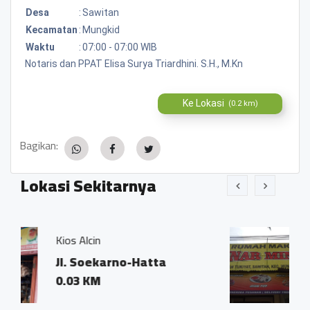
Desa
:
Sawitan
Kecamatan
:
Mungkid
Waktu
:
07:00 - 07:00 WIB
Notaris dan PPAT Elisa Surya Triardhini. S.H., M.Kn
Ke Lokasi
(0.2 km)
Bagikan:
Lokasi Sekitarnya
RM. Padang Surya Mi
no-Hatta
Jl. Soekarno Hatt
0.02 KM