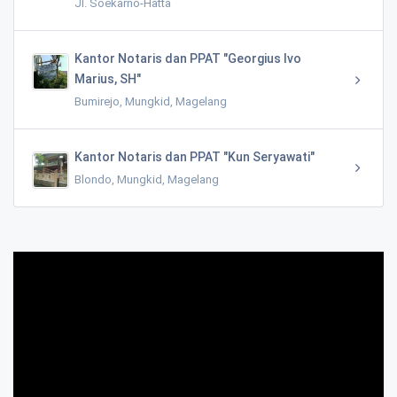
Jl. Soekarno-Hatta
Kantor Notaris dan PPAT "Georgius Ivo
Marius, SH"
Bumirejo, Mungkid, Magelang
Kantor Notaris dan PPAT "Kun Seryawati"
Blondo, Mungkid, Magelang