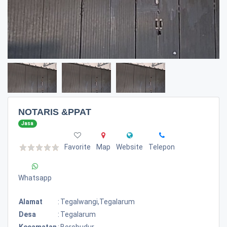
NOTARIS &PPAT
Jasa
Favorite
Map
Website
Telepon
Whatsapp
Alamat
:
Tegalwangi,tegalarum
Desa
:
Tegalarum
Kecamatan
:
Borobudur