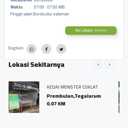
Waktu
:
07:00 - 07:00 WIB
Pinggir jalan Borobudur salaman
Ke Lokasi
(6.4 km)
Bagikan:
Lokasi Sekitarnya
KEDAI MONSTER COKLAT
POM
Teg
Prembulan,Tegalarum
Dsn
0.07 KM
Te
0.0