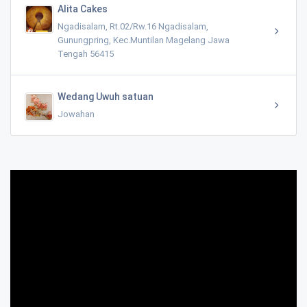
Alita Cakes
Ngadisalam, Rt.02/Rw.16 Ngadisalam,
Gunungpring, Kec.Muntilan Magelang Jawa
Tengah 56415
Wedang Uwuh satuan
Jowahan