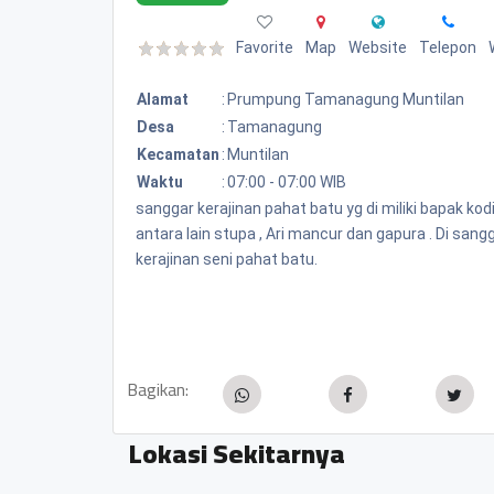
Favorite
Map
Website
Telepon
Alamat
:
Prumpung Tamanagung Muntilan
Desa
:
Tamanagung
Kecamatan
:
Muntilan
Waktu
:
07:00 - 07:00 WIB
sanggar kerajinan pahat batu yg di miliki bapak kod
antara lain stupa , Ari mancur dan gapura . Di sang
kerajinan seni pahat batu.
Bagikan:
Lokasi Sekitarnya