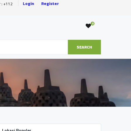
Login
Register
r : +112
0
SEARCH
Lokasi Populer