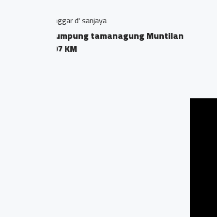
Sanggar paramita
Prumpung taman
0.08 KM