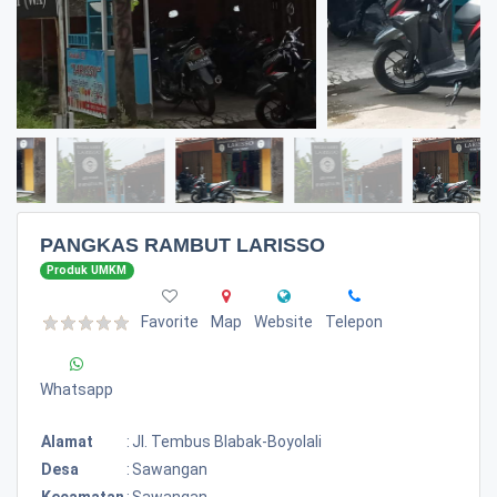
PANGKAS RAMBUT LARISSO
Produk UMKM
Favorite
Map
Website
Telepon
Whatsapp
Alamat
:
Jl. Tembus Blabak-Boyolali
Desa
:
Sawangan
Kecamatan
:
Sawangan