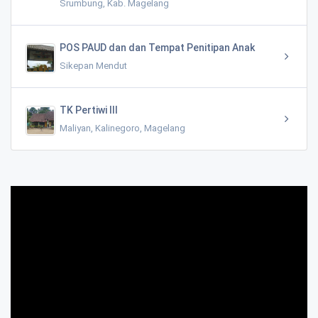
Srumbung, Kab. Magelang
POS PAUD dan dan Tempat Penitipan Anak
Sikepan Mendut
TK Pertiwi III
Maliyan, Kalinegoro, Magelang