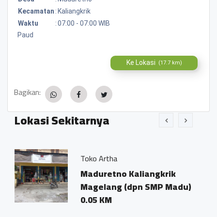
Kecamatan
:
Kaliangkrik
Waktu
:
07:00 - 07:00 WIB
Paud
Ke Lokasi
(17.7 km)
Bagikan:
Lokasi Sekitarnya
Toko Artha
Maduretno Kaliangkrik
Magelang (dpn SMP Madu)
0.05 KM