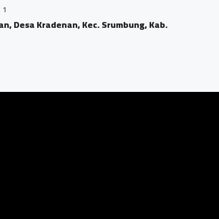
Masjid Al
an, Kec. Srumbung, Kab.
Kraden
0.20 K