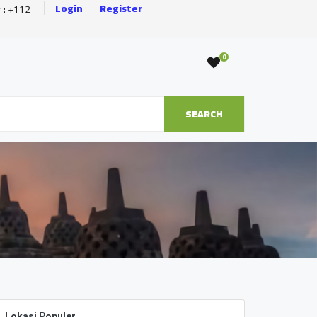
Login
Register
r : +112
0
SEARCH
Lokasi Populer