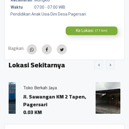
Waktu
:
07:00 - 07:00 WIB
Pendidikan Anak Usia Dini Desa Pagersari
Ke Lokasi
(7.1 km)
Bagikan:
Lokasi Sekitarnya
Jaya
Mushola At Tagwa
an KM 2 Tapen,
Kompleks Balai D
Pagersari
0.03 KM