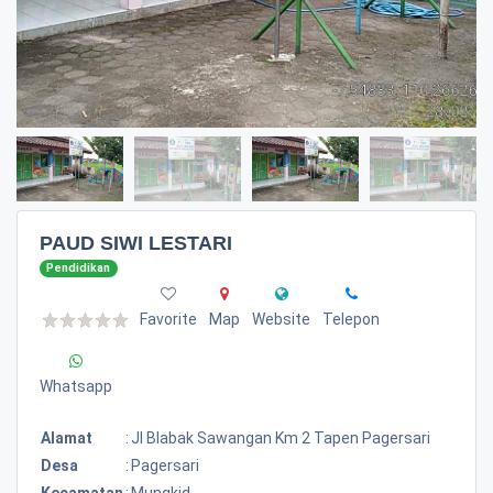
PAUD SIWI LESTARI
Pendidikan
Favorite
Map
Website
Telepon
Whatsapp
Alamat
:
Jl Blabak Sawangan Km 2 Tapen Pagersari
Desa
:
Pagersari
Kecamatan
:
Mungkid