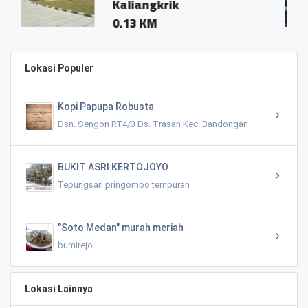
Kaliangkrik
Kalia
0.13 KM
0.09 
Lokasi Populer
Kopi Papupa Robusta
Dsn. Sengon RT4/3 Ds. Trasan Kec. Bandongan
BUKIT ASRI KERTOJOYO
Tepungsari pringombo tempuran
"Soto Medan" murah meriah
bumirejo
Lokasi Lainnya