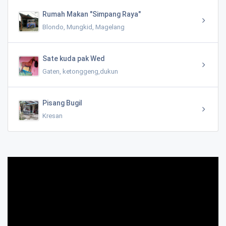
Rumah Makan "Simpang Raya"
Blondo, Mungkid, Magelang
Sate kuda pak Wed
Gaten, ketonggeng,dukun
Pisang Bugil
Kresan