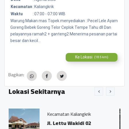
Kecamatan
:
Kaliangkrik
Waktu
:
07:00 - 07:00 WIB
Warung Makan mas Topek menyediakan : Pecel Lele Ayam
Goreng Bebek Goreng Telor Ceplok Tempe Tahu dll Dan
pelayannya ramah2 + ganteng2 Menerima pesanan partai
besar dan kecil...
Ke Lokasi
(18.5 km)
Bagikan:
Lokasi Sekitarnya
Kecamatan Kaliangkrik
Kantor 
Jl. Lettu Wakidi 02
Jl. Le