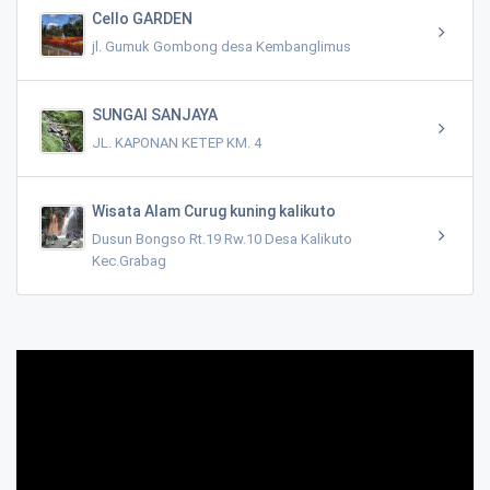
Cello GARDEN
jl. Gumuk Gombong desa Kembanglimus
SUNGAI SANJAYA
JL. KAPONAN KETEP KM. 4
Wisata Alam Curug kuning kalikuto
Dusun Bongso Rt.19 Rw.10 Desa Kalikuto
Kec.Grabag