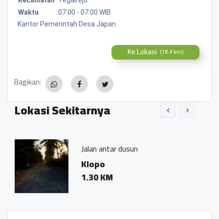
Waktu
:
07:00 - 07:00 WIB
Kantor Pemerintah Desa Japan
Ke Lokasi
(18.4 km)
Bagikan:
Lokasi Sekitarnya
Jalan antar dusun
M
Klopo
S
1.30 KM
T
0