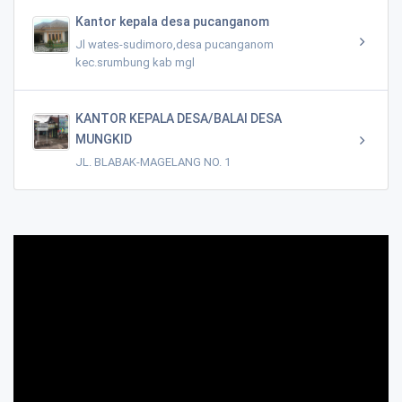
Kantor kepala desa pucanganom
Jl wates-sudimoro,desa pucanganom
kec.srumbung kab mgl
KANTOR KEPALA DESA/BALAI DESA
MUNGKID
JL. BLABAK-MAGELANG NO. 1