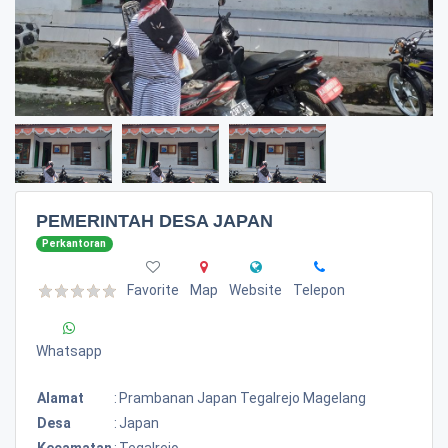
PEMERINTAH DESA JAPAN
Perkantoran
Favorite
Map
Website
Telepon
Whatsapp
Alamat
:
Prambanan Japan Tegalrejo Magelang
Desa
:
Japan
Kecamatan
:
Tegalrejo