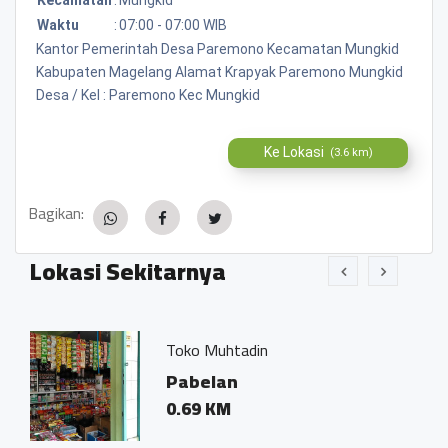
Waktu
:
07:00 - 07:00 WIB
Kantor Pemerintah Desa Paremono Kecamatan Mungkid
Kabupaten Magelang Alamat Krapyak Paremono Mungkid
Desa / Kel : Paremono Kec Mungkid
Ke Lokasi
(3.6 km)
Bagikan:
Lokasi Sekitarnya
Toko Muhtadin
Tara 
Pabelan
Krap
0.69 KM
Par
Mage