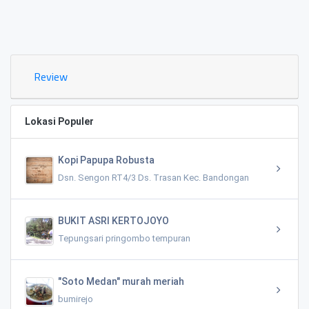
5651
0.23
Review
Lokasi Populer
Kopi Papupa Robusta
Dsn. Sengon RT4/3 Ds. Trasan Kec. Bandongan
BUKIT ASRI KERTOJOYO
Tepungsari pringombo tempuran
"Soto Medan" murah meriah
bumirejo