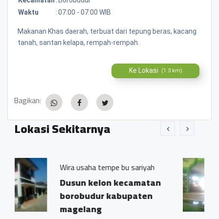
Waktu
:
07:00 - 07:00 WIB
Makanan Khas daerah, terbuat dari tepung beras, kacang
tanah, santan kelapa, rempah-rempah.
Ke Lokasi
(1.3 km)
Bagikan:
Lokasi Sekitarnya
a tempe bu sariyah
Masjid nurul huda
kelon kecamatan
Dusun kelon 
dur kabupaten
borobudur ka
ng
magelang