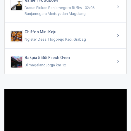
Ramen Foodbowl
Dusun Pirikan Banjarnegoro Rt/Rw : 02/06
Banjarnegara Mertoyudan Magelang
Chiffon Mini Keju
Ngleter Desa Tlogorejo Kec. Grabag
Bakpia 5555 Fresh Oven
Jl magelang jogja km 12