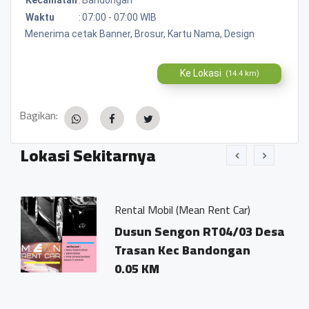
Waktu
:
07:00 - 07:00 WIB
Menerima cetak Banner, Brosur, Kartu Nama, Design
Ke Lokasi
(14.4 km)
Bagikan:
Lokasi Sekitarnya
Rental Mobil (Mean Rent Car)
Watu
Dusun Sengon RT04/03 Desa
Dusu
Trasan Kec Bandongan
Tras
0.05 KM
Ban
0.02