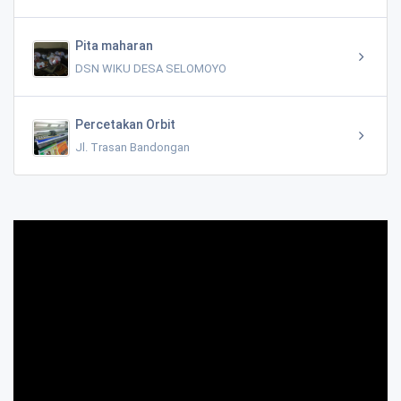
Pita maharan
DSN WIKU DESA SELOMOYO
Percetakan Orbit
Jl. Trasan Bandongan