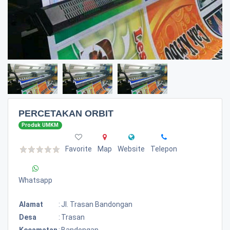
PERCETAKAN ORBIT
Produk UMKM
Favorite
Map
Website
Telepon
Whatsapp
Alamat
:
Jl. Trasan Bandongan
Desa
:
Trasan
Kecamatan
:
Bandongan