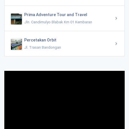
Prima Adventure Tour and Travel
Jln. Candimulyo Blabak Km 01 Kembaran
Percetakan Orbit
Jl. Trasan Bandongan