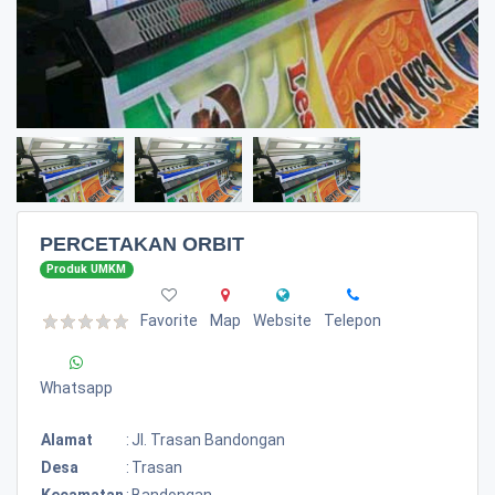
PERCETAKAN ORBIT
Produk UMKM
Favorite
Map
Website
Telepon
Whatsapp
Alamat
:
Jl. Trasan Bandongan
Desa
:
Trasan
Kecamatan
:
Bandongan