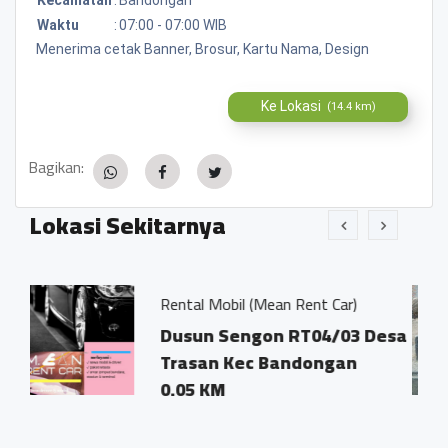
Waktu
:
07:00 - 07:00 WIB
Menerima cetak Banner, Brosur, Kartu Nama, Design
Ke Lokasi
(14.4 km)
Bagikan:
Lokasi Sekitarnya
Rental Mobil (Mean Rent Car)
Wat
Dusun Sengon RT04/03 Desa
Du
Trasan Kec Bandongan
Tr
0.05 KM
Ba
0.0