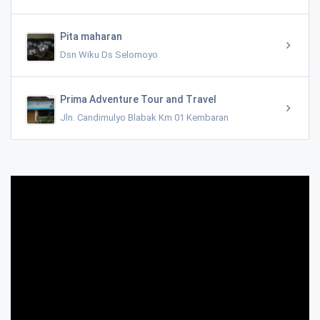
Pita maharan
Dsn Wiku Ds Selomoyo
Prima Adventure Tour and Travel
Jln. Candimulyo Blabak Km 01 Kembaran