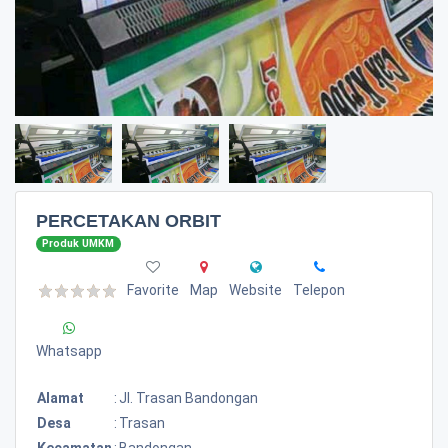
PERCETAKAN ORBIT
Produk UMKM
Favorite
Map
Website
Telepon
Whatsapp
Alamat
:
Jl. Trasan Bandongan
Desa
:
Trasan
Kecamatan
:
Bandongan