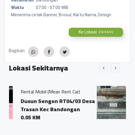
Waktu
:
07:00 - 07:00 WIB
Menerima cetak Banner, Brosur, Kartu Nama, Design
Ke Lokasi
(14.4 km)
Bagikan:
Lokasi Sekitarnya
an Rent Car)
Watu Gong
n RT04/03 Desa
Dusun Sengon RT04
Bandongan
Trasan Kecamatan
Bandongan
0.02 KM