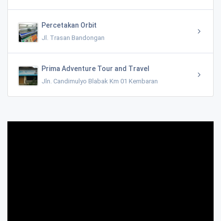
Percetakan Orbit
Jl. Trasan Bandongan
Prima Adventure Tour and Travel
Jln. Candimulyo Blabak Km 01 Kembaran