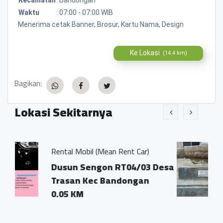
Waktu
:
07:00 - 07:00 WIB
Menerima cetak Banner, Brosur, Kartu Nama, Design
Ke Lokasi
(14.4 km)
Bagikan:
Lokasi Sekitarnya
l (Mean Rent Car)
Watu Gong
ngon RT04/03 Desa
Dusun Sengon R
ec Bandongan
Trasan Kecamat
Bandongan
0.02 KM