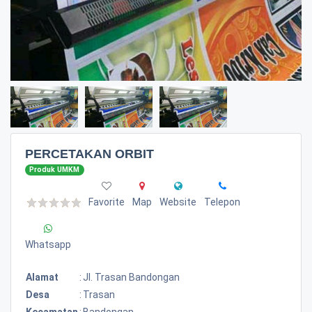
PERCETAKAN ORBIT
Produk UMKM
Favorite
Map
Website
Telepon
Whatsapp
Alamat
:
Jl. Trasan Bandongan
Desa
:
Trasan
Kecamatan
:
Bandongan