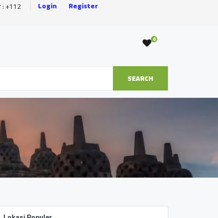
Login
Register
r : +112
0
SEARCH
Lokasi Populer