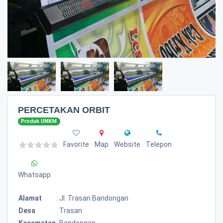
PERCETAKAN ORBIT
Produk UMKM
Favorite
Map
Website
Telepon
Whatsapp
Alamat
:
Jl. Trasan Bandongan
Desa
:
Trasan
Kecamatan
:
Bandongan