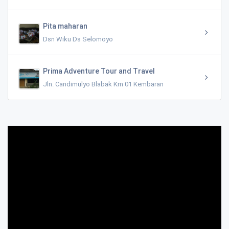
Pita maharan
Dsn Wiku Ds Selomoyo
Prima Adventure Tour and Travel
Jln. Candimulyo Blabak Km 01 Kembaran