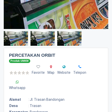
PERCETAKAN ORBIT
Produk UMKM
Favorite
Map
Website
Telepon
Whatsapp
Alamat
:
Jl. Trasan Bandongan
Desa
:
Trasan
Kecamatan
:
Bandongan