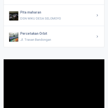
Pita maharan
DSN WIKU DESA SELOMOYO
Percetakan Orbit
Jl. Trasan Bandongan