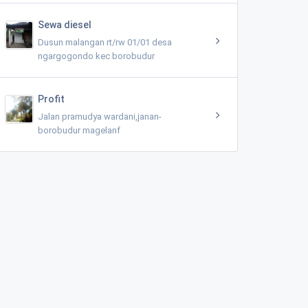
Sewa diesel
Dusun malangan rt/rw 01/01 desa
ngargogondo kec borobudur
Profit
Jalan pramudya wardani,janan-
borobudur magelanf
Warung Makan Bu Sri Sulastri