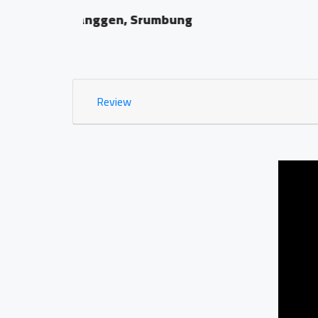
RT 07, RW 07, Salamsa
0.13 KM
Review