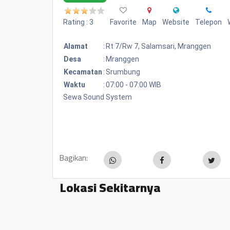
Rating : 3
Favorite
Map
Website
Telepon
Alamat
:
Rt 7/rw 7, Salamsari, Mranggen
Desa
:
Mranggen
Kecamatan
:
Srumbung
Waktu
:
07:00 - 07:00 WIB
Sewa Sound System
Bagikan:
Lokasi Sekitarnya
Warung Kelontong Mustika