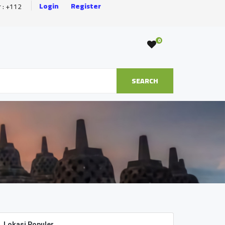
Login
Register
r : +112
0
SEARCH
Lokasi Populer