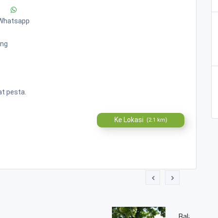
Whatsapp
ang
t pesta.
Ke Lokasi
(2.1 km)
udidaya Ikan Air Tawar