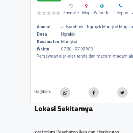
Favorite
Map
Website
Telepon
Alamat
:
Jl. Borobudur Ngrajek Mungkid Magel
Desa
:
Ngrajek
Kecamatan
:
Mungkid
Waktu
:
07:00 - 07:00 WIB
Persewaan alat-alat tenda dan macam-macam ala
Bagikan:
Lokasi Sekitarnya
Balai Pembenihan dan B