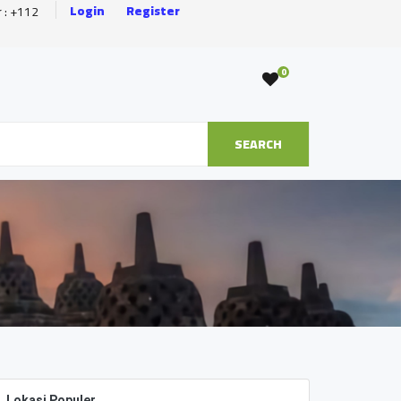
Login
Register
r : +112
0
SEARCH
Lokasi Populer