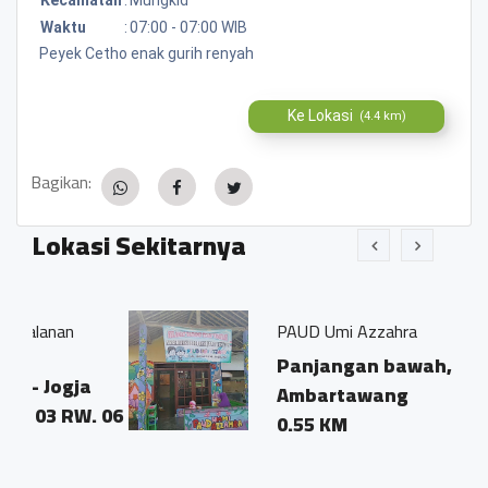
Waktu
:
07:00 - 07:00 WIB
Peyek Cetho enak gurih renyah
Ke Lokasi
(4.4 km)
Bagikan:
Lokasi Sekitarnya
n
PAUD Umi Azzahra
Panjangan bawah,
gja
Ambartawang
RW. 06
0.55 KM