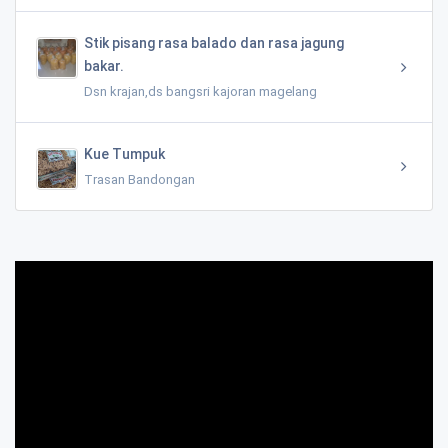
Stik pisang rasa balado dan rasa jagung
bakar.
Dsn krajan,ds bangsri kajoran magelang
Kue Tumpuk
Trasan Bandongan