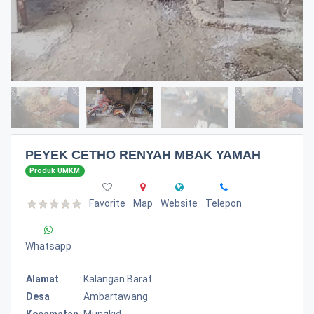
PEYEK CETHO RENYAH MBAK YAMAH
Produk UMKM
Favorite
Map
Website
Telepon
Whatsapp
Alamat
:
Kalangan Barat
Desa
:
Ambartawang
Kecamatan
:
Mungkid