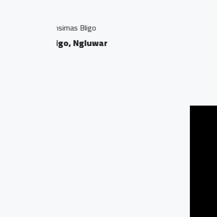
Besek Ngluwar
Macanan, Desa Bling
0.03 KM