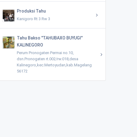
Produksi Tahu
Kanigoro Rt 3 Rw 3
Tahu Bakso "TAHUBAXO BUYUGI"
KALINEGORO
Perum Pronogaten Permai no.10,
dsn.Pronogaten rt.002/rw.018,desa
Kalinegoro,kec.Mertoyudan,kab.Magelang
56172