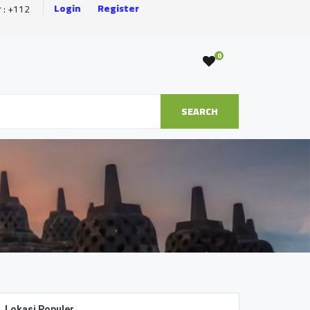
Login
Register
r : +112
0
SEARCH
Lokasi Populer