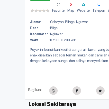
Favorite
Map
Website
Telepon
Alamat
:
Cabeyan, Blingo, Nguwar
Desa
:
Bligo
Kecamatan
:
Ngluwar
Waktu
:
07:00 - 07:00 WIB
Peyek ini berisi ikan kecil di sungai air tawar yang
enak disajikan sebagai teman makan dan camilan d
dengan kekayaan sungai dan kalinya menyediakan i
Bagikan:
Lokasi Sekitarnya