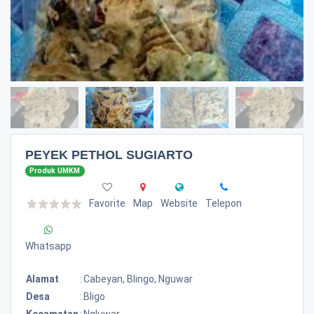
PEYEK PETHOL SUGIARTO
Produk UMKM
Favorite
Map
Website
Telepon
Whatsapp
Alamat
:
Cabeyan, Blingo, Nguwar
Desa
:
Bligo
Kecamatan
:
Ngluwar