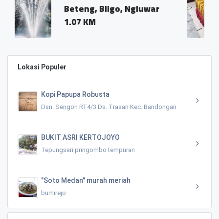
Bligo, Ngluwar
Macanan, Desa 
Ngluwar
0.03 KM
Lokasi Populer
Kopi Papupa Robusta
Dsn. Sengon RT4/3 Ds. Trasan Kec. Bandongan
BUKIT ASRI KERTOJOYO
Tepungsari pringombo tempuran
"Soto Medan" murah meriah
bumirejo