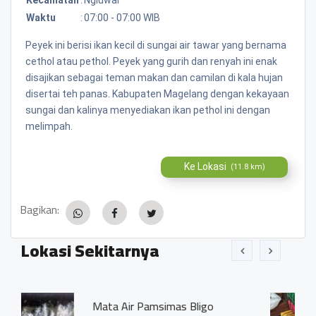
Waktu
:
07:00 - 07:00 WIB
Peyek ini berisi ikan kecil di sungai air tawar yang bernama
cethol atau pethol. Peyek yang gurih dan renyah ini enak
disajikan sebagai teman makan dan camilan di kala hujan
disertai teh panas. Kabupaten Magelang dengan kekayaan
sungai dan kalinya menyediakan ikan pethol ini dengan
melimpah.
Ke Lokasi
(11.8 km)
Bagikan:
Lokasi Sekitarnya
amsimas Bligo
Besek Ngluwar