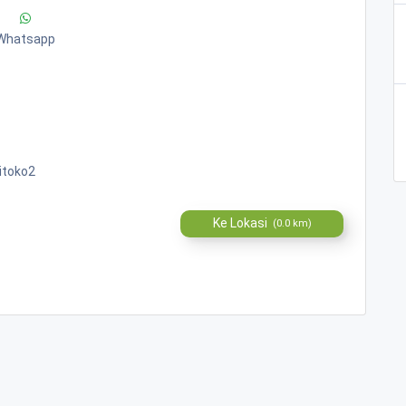
Whatsapp
itoko2
Ke Lokasi
(0.0 km)