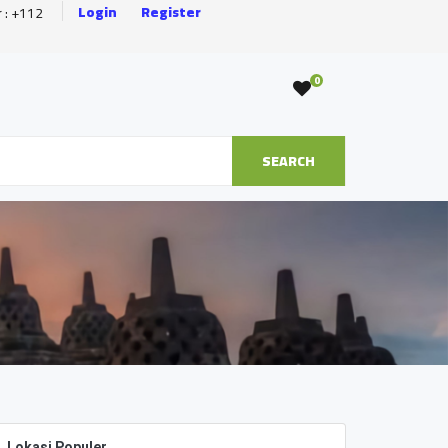
Login
Register
r : +112
0
SEARCH
Lokasi Populer