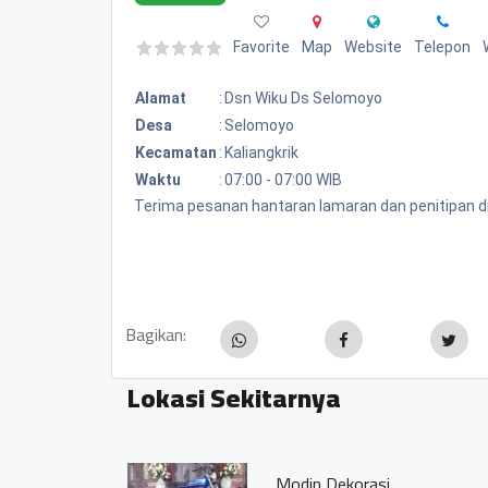
Favorite
Map
Website
Telepon
Alamat
:
Dsn Wiku Ds Selomoyo
Desa
:
Selomoyo
Kecamatan
:
Kaliangkrik
Waktu
:
07:00 - 07:00 WIB
Terima pesanan hantaran lamaran dan penitipan d
Bagikan:
Lokasi Sekitarnya
Modin Dekorasi