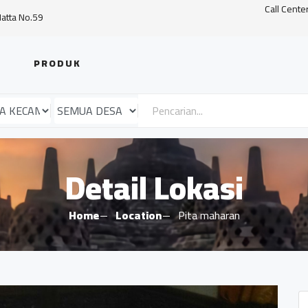
Call Cente
Hatta No.59
PRODUK
Detail Lokasi
Home
Location
Pita maharan