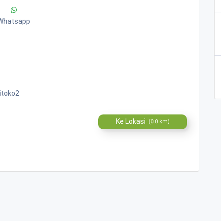
Whatsapp
itoko2
Ke Lokasi
(0.0 km)