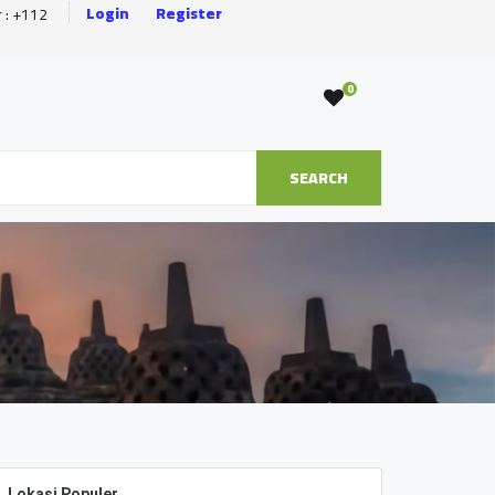
Login
Register
r : +112
0
SEARCH
Lokasi Populer