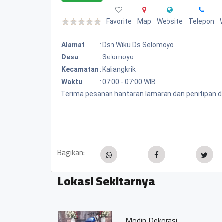
Favorite
Map
Website
Telepon
Alamat
:
Dsn Wiku Ds Selomoyo
Desa
:
Selomoyo
Kecamatan
:
Kaliangkrik
Waktu
:
07:00 - 07:00 WIB
Terima pesanan hantaran lamaran dan penitipan d
Bagikan:
Lokasi Sekitarnya
Modin Dekorasi