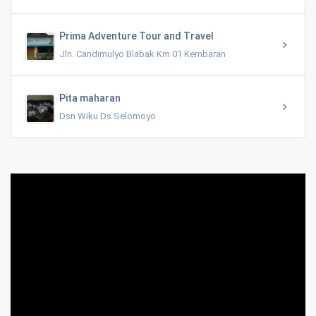
Prima Adventure Tour and Travel
Jln. Candimulyo Blabak Km 01 Kembaran
Pita maharan
Dsn Wiku Ds Selomoyo