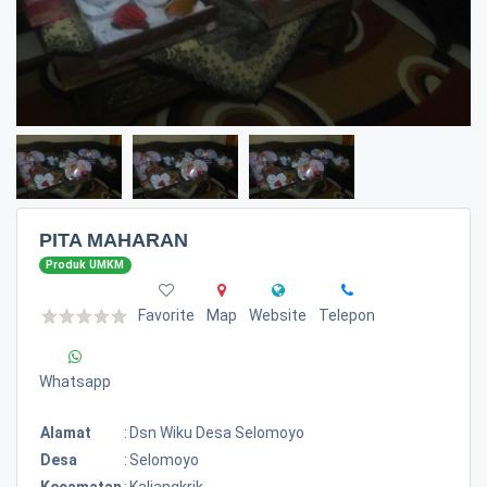
PITA MAHARAN
Produk UMKM
Favorite
Map
Website
Telepon
Whatsapp
Alamat
:
Dsn Wiku Desa Selomoyo
Desa
:
Selomoyo
Kecamatan
:
Kaliangkrik