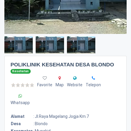
POLIKLINIK KESEHATAN DESA BLONDO
Kesehatan
Favorite
Map
Website
Telepon
Whatsapp
Alamat
:
Jl.raya Magelang Jogja Km.7
Desa
:
Blondo
Kecamatan
:
Mungkid