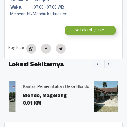
Waktu
:
07:00 - 07:00 WIB
Melayani KB Mandiri berkualitas
Ke Lokasi
(6.3 km)
Bagikan:
Lokasi Sekitarnya
intahan Desa Blondo
POS PAUD KASIH IBU
agelang
Dusun Cekelan De
0.01 KM