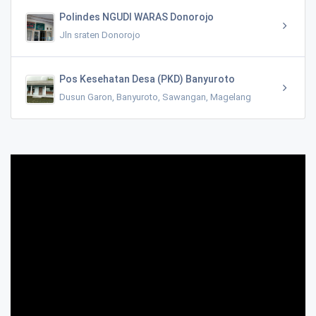
Polindes NGUDI WARAS Donorojo
Jln sraten Donorojo
Pos Kesehatan Desa (PKD) Banyuroto
Dusun Garon, Banyuroto, Sawangan, Magelang