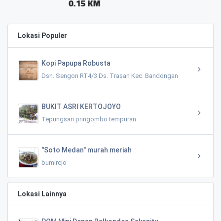
KM
0.06 KM
Lokasi Populer
Kopi Papupa Robusta
Dsn. Sengon RT4/3 Ds. Trasan Kec. Bandongan
BUKIT ASRI KERTOJOYO
Tepungsari pringombo tempuran
"Soto Medan" murah meriah
bumirejo
Lokasi Lainnya