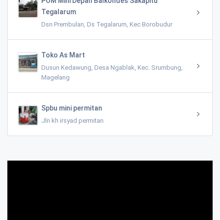
POM Mini Depan Balkondes Sakapitu
Tegalarum
Dsn Prembulan, Ds Tegalarum, Kec Borobudur
Toko As Mart
Dusun Kedawung, Desa Ngablak, Kec. Srumbung,
Magelang
Spbu mini permitan
Jln kh irsyad permitan