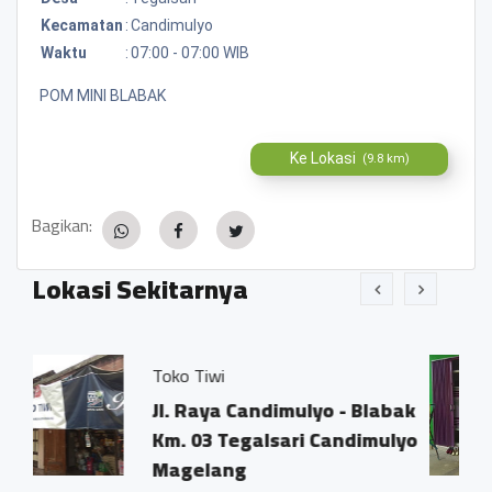
Kecamatan
:
Candimulyo
Waktu
:
07:00 - 07:00 WIB
POM MINI BLABAK
Ke Lokasi
(9.8 km)
Bagikan:
Lokasi Sekitarnya
iwi
KAMILA Beauty
aya Candimulyo - Blabak
Jl. Candimul
3 Tegalsari Candimulyo
Tegalsari, K
lang
kab. Magela