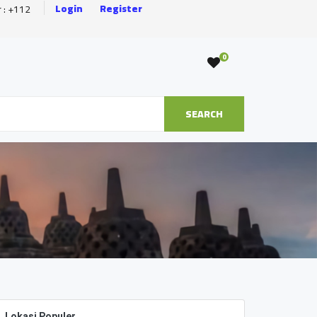
Login
Register
r : +112
0
SEARCH
Lokasi Populer