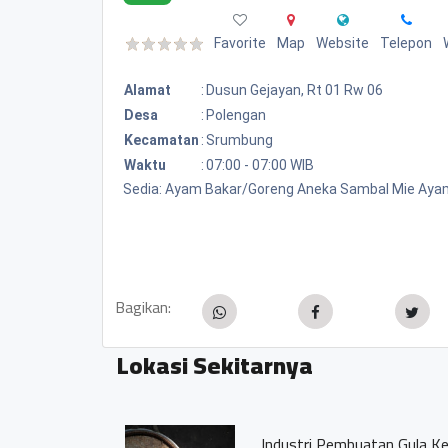
Favorite
Map
Website
Telepon
Alamat
:
Dusun Gejayan, Rt 01 Rw 06
Desa
:
Polengan
Kecamatan
:
Srumbung
Waktu
:
07:00 - 07:00 WIB
Sedia: Ayam Bakar/Goreng Aneka Sambal Mie Aya
Bagikan:
Lokasi Sekitarnya
Industri Pembuatan Gula Kel