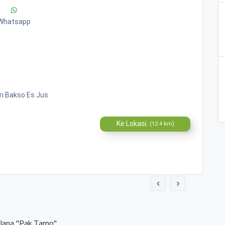
Whatsapp
m Bakso Es Jus
Ke Lokasi
(12.4 km)
apa "Pak Tarno"