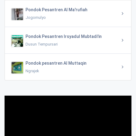
Pondok Pesantren Al Ma'rufiah
Jogomulyo
Pondok Pesantren Irsyadul Mubtadi'in
Dusun Tempursari
Pondok pesantren Al Muttaqin
Ngrajek