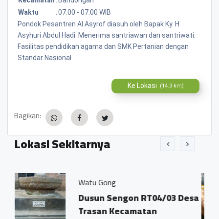
Waktu
:
07:00 - 07:00 WIB
Pondok Pesantren Al Asyrof diasuh oleh Bapak Ky. H.
Asyhuri Abdul Hadi. Menerima santriawan dan santriwati.
Fasilitas pendidikan agama dan SMK Pertanian dengan
Standar Nasional
Ke Lokasi
(14.3 km)
Bagikan:
Lokasi Sekitarnya
Watu Gong
Jamu Tr
Dusun Sengon RT04/03 Desa
Dsn. 
Trasan Kecamatan
Trasa