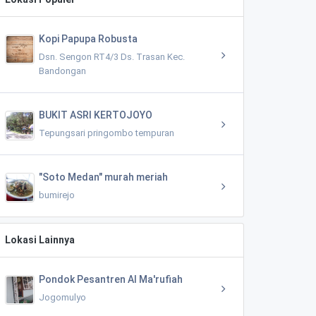
Kopi Papupa Robusta
Dsn. Sengon RT4/3 Ds. Trasan Kec.
Bandongan
BUKIT ASRI KERTOJOYO
Tepungsari pringombo tempuran
"Soto Medan" murah meriah
bumirejo
Lokasi Lainnya
Pondok Pesantren Al Ma'rufiah
Jogomulyo