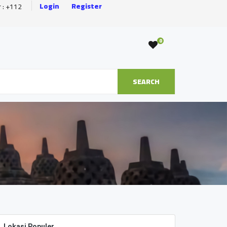
Login
Register
r : +112
0
SEARCH
Lokasi Populer