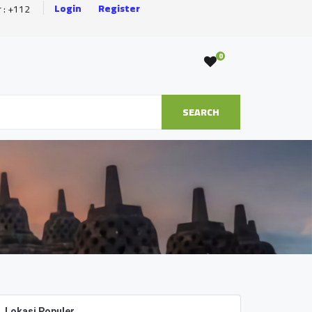
Login
Register
r : +112
0
SEARCH
Lokasi Populer