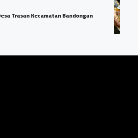
nal Madun
 RT04/03 Ds. Trasan Kec. Bandongan