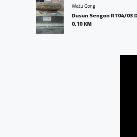
Jamu Tradisisio
atan Bandongan
Dsn. Sengon
0.04 KM