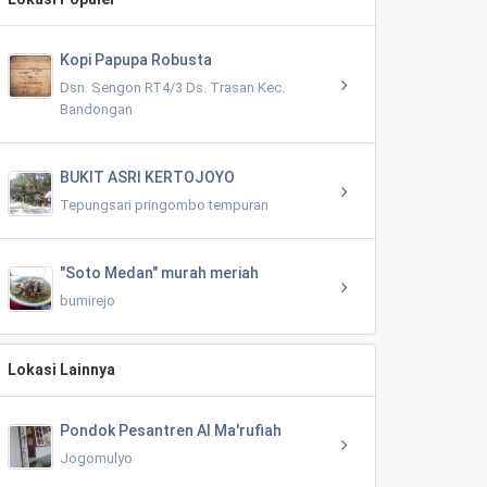
Kopi Papupa Robusta
Dsn. Sengon RT4/3 Ds. Trasan Kec.
Bandongan
BUKIT ASRI KERTOJOYO
Tepungsari pringombo tempuran
"Soto Medan" murah meriah
bumirejo
Lokasi Lainnya
Pondok Pesantren Al Ma'rufiah
Jogomulyo