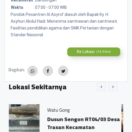
Waktu
:
07:00 - 07:00 WIB
Pondok Pesantren Al Asyrof diasuh oleh Bapak Ky. H.
Asyhuri Abdul Hadi. Menerima santriawan dan santriwati.
Fasilitas pendidikan agama dan SMK Pertanian dengan
Standar Nasional
Ke Lokasi
(14.3 km)
Bagikan:
Lokasi Sekitarnya
Watu Gong
Jamu Tr
Dusun Sengon RT04/03 Desa
Dsn. 
Trasan Kecamatan
Trasa