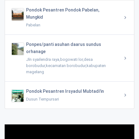
Pondok Pesantren Pondok Pabelan,
Mungkid
Pabelan
Ponpes/panti asuhan daarus sundus
orhanage
Jln syailendra raya,bogowati lor,desa
borobudur,kecamatan borobudur,kabupaten
magelang
Pondok Pesantren Irsyadul Mubtadi'in
Dusun Tempursari