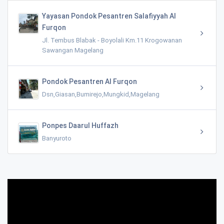
Yayasan Pondok Pesantren Salafiyyah Al
Furqon
Jl. Tembus Blabak - Boyolali Km.11 Krogowanan
Sawangan Magelang
Pondok Pesantren Al Furqon
Dsn,Giasan,Bumirejo,Mungkid,Magelang
Ponpes Daarul Huffazh
Banyuroto