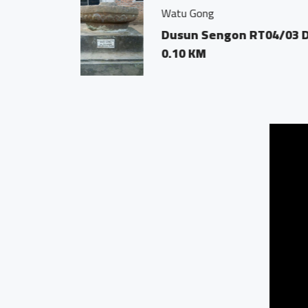
Jamu Tradisisio
atan Bandongan
Dsn. Sengon
0.04 KM