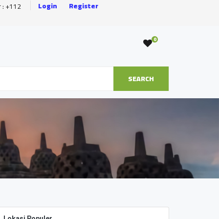
Login
Register
r : +112
0
SEARCH
Lokasi Populer