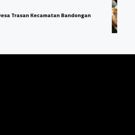
nal Madun
 RT04/03 Ds. Trasan Kec. Bandongan