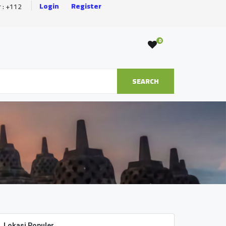
Login
Register
r : +112
0
SEARCH
Lokasi Populer