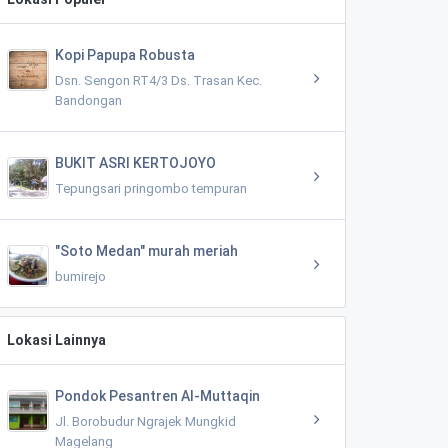
Kopi Papupa Robusta
Dsn. Sengon RT4/3 Ds. Trasan Kec.
Bandongan
BUKIT ASRI KERTOJOYO
Tepungsari pringombo tempuran
"Soto Medan" murah meriah
bumirejo
Lokasi Lainnya
Pondok Pesantren Al-Muttaqin
Jl. Borobudur Ngrajek Mungkid
Magelang