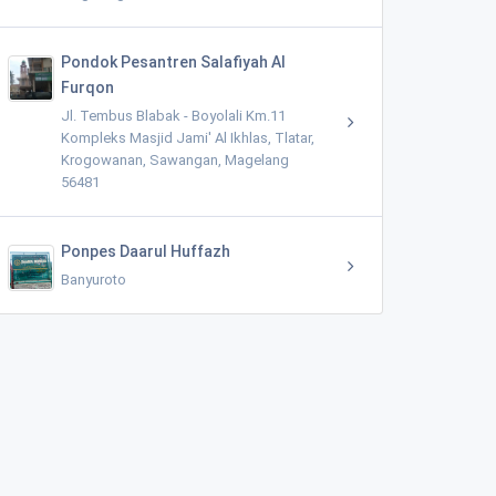
Pondok Pesantren Salafiyah Al
Furqon
Jl. Tembus Blabak - Boyolali Km.11
Kompleks Masjid Jami' Al Ikhlas, Tlatar,
Krogowanan, Sawangan, Magelang
56481
Ponpes Daarul Huffazh
Banyuroto