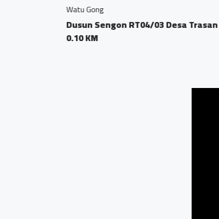
Jamu Tradisisional Ma
 Bandongan
Dsn. Sengon RT04
0.04 KM