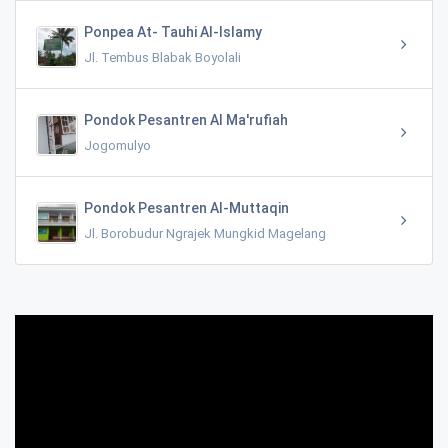
Ponpea At- Tauhi Al-Islamy
Jl. Tembus Blabak Boyolali
Pondok Pesantren Al Ma'rufiah
Jogomulyo
Pondok Pesantren Al-Muttaqin
Jl. Borobudur Ngrajek Mungkid Magelang