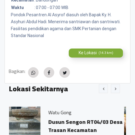
Waktu
:
07:00 - 07:00 WIB
Pondok Pesantren Al Asyrof diasuh oleh Bapak Ky. H.
Asyhuri Abdul Hadi. Menerima santriawan dan santriwati.
Fasilitas pendidikan agama dan SMK Pertanian dengan
Standar Nasional
Ke Lokasi
(14.3 km)
Bagikan:
Lokasi Sekitarnya
Watu Gong
Jamu Tr
Dusun Sengon RT04/03 Desa
Dsn. 
Trasan Kecamatan
Trasa