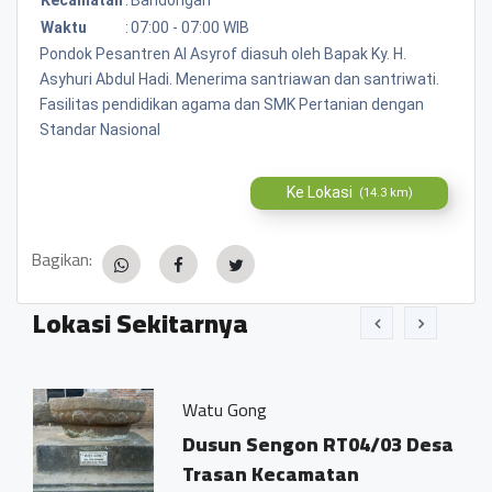
Waktu
:
07:00 - 07:00 WIB
Pondok Pesantren Al Asyrof diasuh oleh Bapak Ky. H.
Asyhuri Abdul Hadi. Menerima santriawan dan santriwati.
Fasilitas pendidikan agama dan SMK Pertanian dengan
Standar Nasional
Ke Lokasi
(14.3 km)
Bagikan:
Lokasi Sekitarnya
Watu Gong
Ja
Dusun Sengon RT04/03 Desa
D
Trasan Kecamatan
T