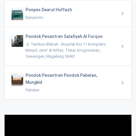
Ponpes Daarul Huffazh
Banyuroto
Pondok Pesantren Salafiyah Al Furqon
Jl. Tembus Blabak - Boyolali Km.11 Kompleks
Masjid Jami' Al Ikhlas, Tlatar, Krogowanan,
Sawangan, Magelang 56481
Pondok Pesantren Pondok Pabelan,
Mungkid
Pabelan