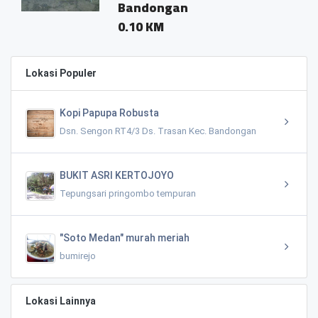
Bandongan
0
0.10 KM
Lokasi Populer
Kopi Papupa Robusta
Dsn. Sengon RT4/3 Ds. Trasan Kec. Bandongan
BUKIT ASRI KERTOJOYO
Tepungsari pringombo tempuran
"Soto Medan" murah meriah
bumirejo
Lokasi Lainnya