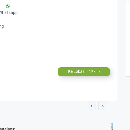
Whatsapp
ng
Ke Lokasi
(4.9 km)
YAH BUMIREJO 1