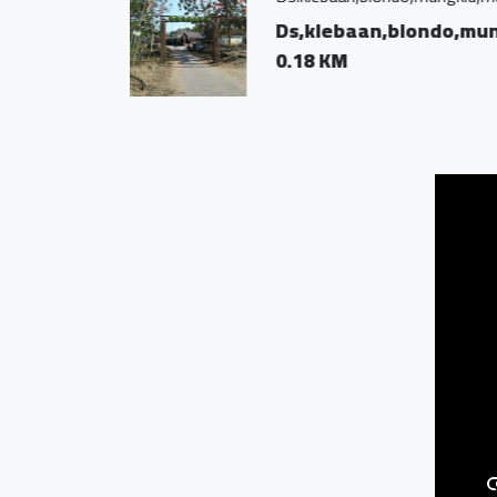
Dusun Ped
0.28 KM