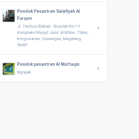
Pondok Pesantren Salafiyah Al
Furqon
Jl. Tembus Blabak - Boyolali Km.11
Kompleks Masjid Jami' Al Ikhlas, Tlatar,
Krogowanan, Sawangan, Magelang
56481
Pondok pesantren Al Muttaqin
Ngrajek
Masjid Al Ma'mur