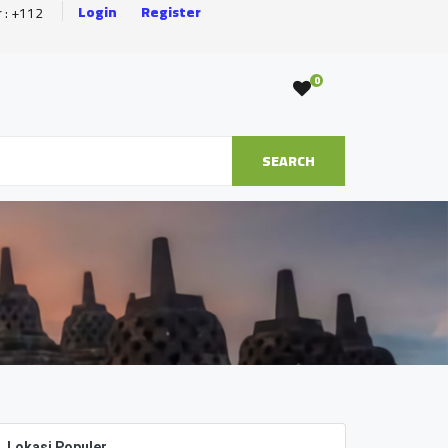
Login
Register
r : +112
0
SEARCH
Lokasi Populer