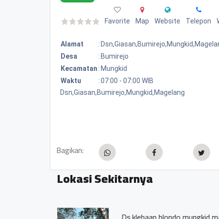
Favorite
Map
Website
Telepon
Alamat
:
Dsn,giasan,bumirejo,mungkid,magela
Desa
:
Bumirejo
Kecamatan
:
Mungkid
Waktu
:
07:00 - 07:00 WIB
Dsn,Giasan,Bumirejo,Mungkid,Magelang
Bagikan:
Lokasi Sekitarnya
PAUD AISYI