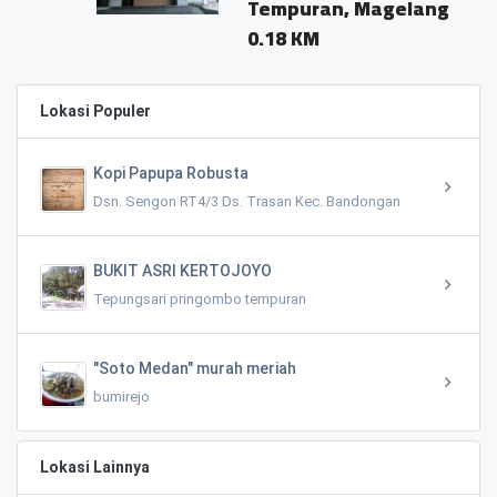
Tempuran, Magelang
0.18 KM
Lokasi Populer
Kopi Papupa Robusta
Dsn. Sengon RT4/3 Ds. Trasan Kec. Bandongan
BUKIT ASRI KERTOJOYO
Tepungsari pringombo tempuran
"Soto Medan" murah meriah
bumirejo
Lokasi Lainnya