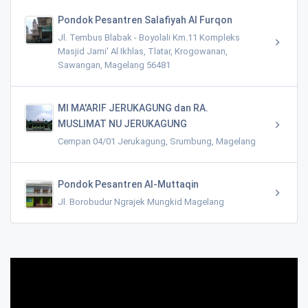
Pondok Pesantren Salafiyah Al Furqon
Jl. Tembus Blabak - Boyolali Km.11 Kompleks
Masjid Jami' Al Ikhlas, Tlatar, Krogowanan,
Sawangan, Magelang 56481
MI MA'ARIF JERUKAGUNG dan RA.
MUSLIMAT NU JERUKAGUNG
Cempan 04/01 Jerukagung, Srumbung, Magelang
Pondok Pesantren Al-Muttaqin
Jl. Borobudur Ngrajek Mungkid Magelang