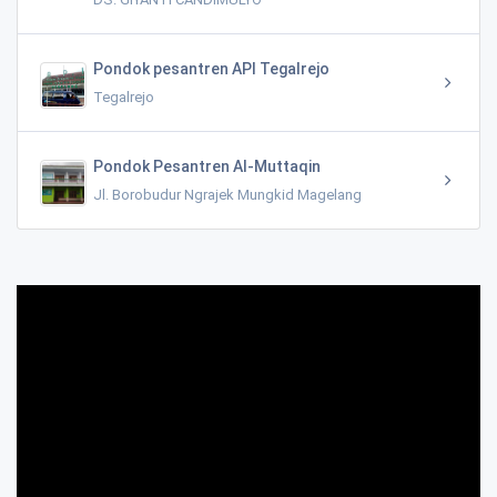
Pondok pesantren API Tegalrejo
Tegalrejo
Pondok Pesantren Al-Muttaqin
Jl. Borobudur Ngrajek Mungkid Magelang