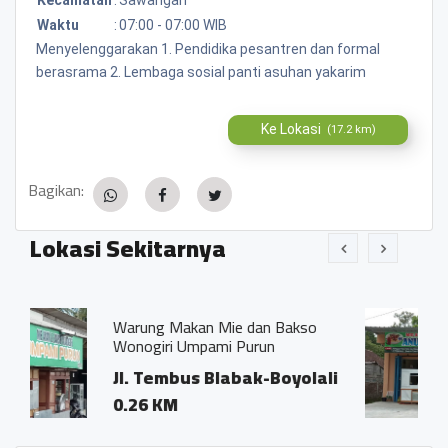
Waktu
:
07:00 - 07:00 WIB
Menyelenggarakan 1. Pendidika pesantren dan formal
berasrama 2. Lembaga sosial panti asuhan yakarim
Ke Lokasi
(17.2 km)
Bagikan:
Lokasi Sekitarnya
ng Makan Mie dan Bakso
Warung Makan
giri Umpami Purun
Jl. Tembus 
Tembus Blabak-Boyolali
0.16 KM
 KM