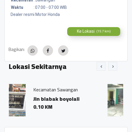
Waktu
:
07:00 - 07:00 WIB
Dealer resmi Motor Honda
Ke Lokasi
(15.7 km)
Bagikan:
Lokasi Sekitarnya
tan Sawangan
Fotocopy "Enggal
abak boyolali
Tlatar, Krog
M
Sawangan, M
0.04 KM