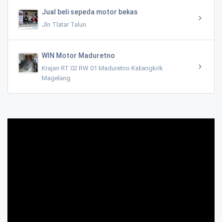
Jual beli sepeda motor bekas
Jln Tlatar Talun
WIN Motor Maduretno
Krajan RT 02 RW 01 Maduretno Kaliangkrik
Magelang