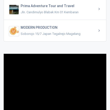
Prima Adventure Tour and Travel
Jln. Candimulyo Blabak Km 01 Kembaran
MODERN PRODUCTION
Soborojo 15/7 Japan Tegalrejo Magelang