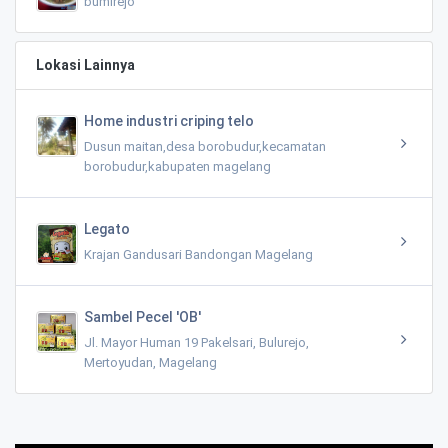
bumirejo
Lokasi Lainnya
Home industri criping telo
Dusun maitan,desa borobudur,kecamatan
borobudur,kabupaten magelang
Legato
Krajan Gandusari Bandongan Magelang
Sambel Pecel 'OB'
Jl. Mayor Human 19 Pakelsari, Bulurejo,
Mertoyudan, Magelang