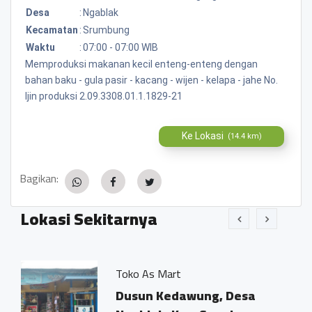
Desa
:
Ngablak
Kecamatan
:
Srumbung
Waktu
:
07:00 - 07:00 WIB
Memproduksi makanan kecil enteng-enteng dengan
bahan baku - gula pasir - kacang - wijen - kelapa - jahe No.
Ijin produksi 2.09.3308.01.1.1829-21
Ke Lokasi
(14.4 km)
Bagikan:
Lokasi Sekitarnya
Toko As Mart
Dusun Kedawung, Desa